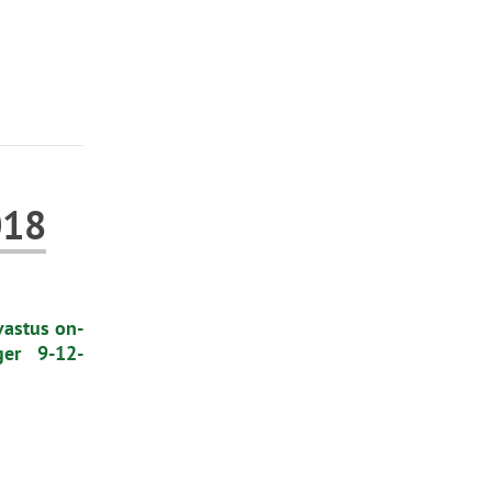
018
vastus on-
ger 9-12-