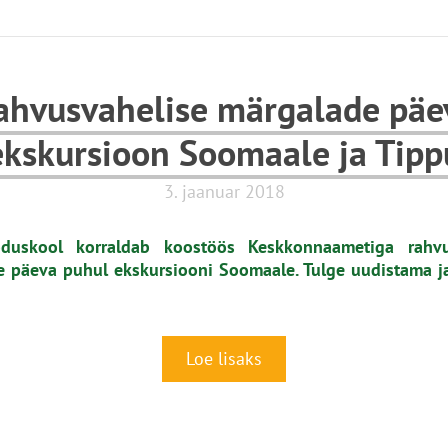
ahvusvahelise märgalade päe
ekskursioon Soomaale ja Tipp
3. jaanuar 2018
duskool korraldab koostöös Keskkonnaametiga rahvu
 päeva puhul ekskursiooni Soomaale. Tulge uudistama j
Loe lisaks