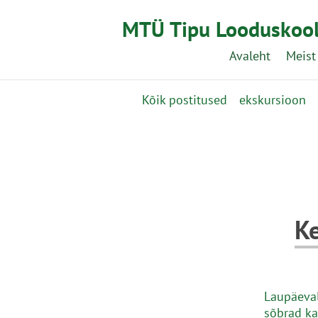
MTÜ Tipu Looduskoo
Avaleht
Meist
Kõik postitused
ekskursioon
Ke
Laupäeval
sõbrad ka