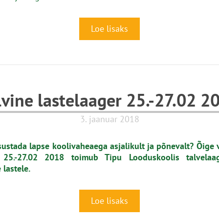
Loe lisaks
lvine lastelaager 25.-27.02 2
3. jaanuar 2018
sustada lapse koolivaheaega asjalikult ja põnevalt? Õige 
! 25.-27.02 2018 toimub Tipu Looduskoolis talvelaa
 lastele.
Loe lisaks