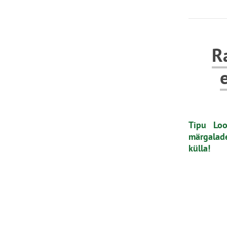
R
Tipu Loo
märgalade
külla!