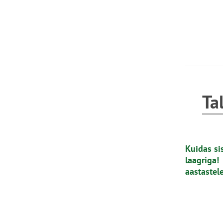
Ta
Kuidas si
laagriga
aastastele