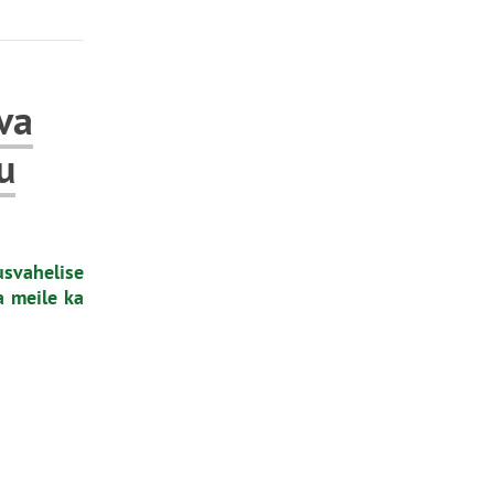
va
u
svahelise
a meile ka