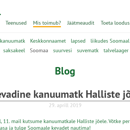
l
Teenused
Mis toimub?
Jäätmeaudit
Toeta loodus
kanuumatk
Keskkonnaamet
lapsed
liikudes Soomaal
saksakeel
Soomaa
suurvesi
suvematk
talvelaager
Blog
vadine kanuumatk Halliste j
29. aprill 2019
, 11. mail kutsume kanuumatkale Halliste jõele. Võtke per
asa ja tulge Soomaale kevadet nautima!