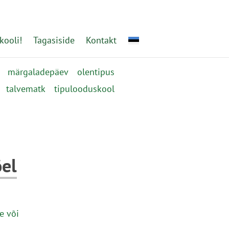
kooli!
Tagasiside
Kontakt
märgaladepäev
olentipus
talvematk
tipulooduskool
õel
e või