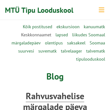
MTÜ Tipu Looduskool
Kõik postitused
ekskursioon
kanuumatk
Keskkonnaamet
lapsed
liikudes Soomaal
märgaladepäev
olentipus
saksakeel
Soomaa
suurvesi
suvematk
talvelaager
talvematk
tipulooduskool
Blog
Rahvusvahelise
märgalade päeva