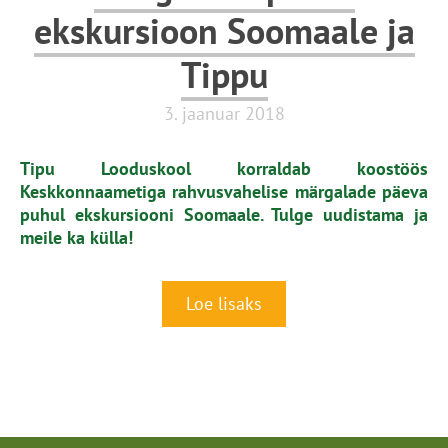
ekskursioon Soomaale ja
Tippu
3. jaanuar 2018
Tipu Looduskool korraldab koostöös
Keskkonnaametiga rahvusvahelise märgalade päeva
puhul ekskursiooni Soomaale. Tulge uudistama ja
meile ka külla!
Loe lisaks