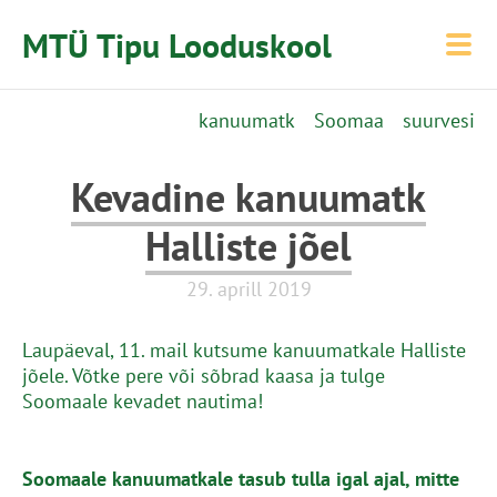
MTÜ Tipu Looduskool
kanuumatk
Soomaa
suurvesi
Kevadine kanuumatk
Halliste jõel
29. aprill 2019
Laupäeval, 11. mail kutsume kanuumatkale Halliste
jõele. Võtke pere või sõbrad kaasa ja tulge
Soomaale kevadet nautima!
Soomaale kanuumatkale tasub tulla igal ajal, mitte