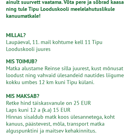
ainult suurvett vaatama.
Võta pere ja sõbrad kaasa
ning tule Tipu Looduskooli meelelahutuslikule
kanuumatkale!
MILLAL?
Laupäeval, 11. mail kohtume kell 11 Tipu
Looduskooli juures
MIS TOIMUB?
Matka alustame Reinse silla juurest, kust mõnusat
loodust ning vahvaid ülesandeid nautides liigume
kokku umbes 12 km kuni Tipu külani.
MIS MAKSAB?
Retke hind täiskasvanule on 25 EUR
Laps kuni 12 a (k.a) 15 EUR
Hinnas sisaldub matk koos ülesannetega, koht
kanuus, päästevest, mõla, transport matka
alguspunktini ja maitsev kehakinnitus.