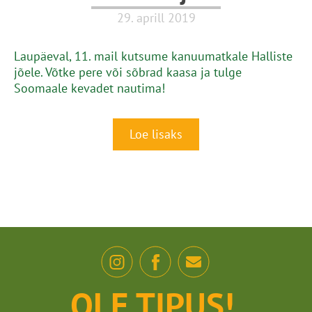
29. aprill 2019
Laupäeval, 11. mail kutsume kanuumatkale Halliste
jõele. Võtke pere või sõbrad kaasa ja tulge
Soomaale kevadet nautima!
Loe lisaks
OLE TIPUS!