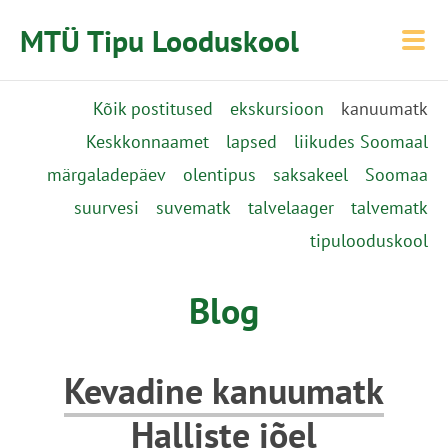
MTÜ Tipu Looduskool
Kõik postitused
ekskursioon
kanuumatk
Keskkonnaamet
lapsed
liikudes Soomaal
märgaladepäev
olentipus
saksakeel
Soomaa
suurvesi
suvematk
talvelaager
talvematk
tipulooduskool
Blog
Kevadine kanuumatk
Halliste jõel