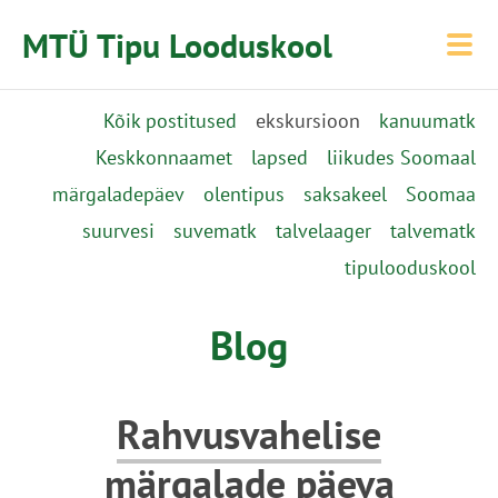
MTÜ Tipu Looduskool
Kõik postitused
ekskursioon
kanuumatk
Keskkonnaamet
lapsed
liikudes Soomaal
märgaladepäev
olentipus
saksakeel
Soomaa
suurvesi
suvematk
talvelaager
talvematk
tipulooduskool
Blog
Rahvusvahelise
märgalade päeva