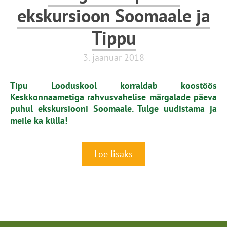
ekskursioon Soomaale ja
Tippu
3. jaanuar 2018
Tipu Looduskool korraldab koostöös
Keskkonnaametiga rahvusvahelise märgalade päeva
puhul ekskursiooni Soomaale. Tulge uudistama ja
meile ka külla!
Loe lisaks