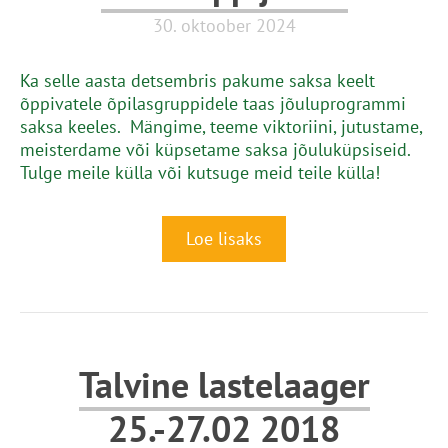
30. oktoober 2024
Ka selle aasta detsembris pakume saksa keelt
õppivatele õpilasgruppidele taas jõuluprogrammi
saksa keeles. Mängime, teeme viktoriini, jutustame,
meisterdame või küpsetame saksa jõuluküpsiseid.
Tulge meile külla või kutsuge meid teile külla!
Loe lisaks
Talvine lastelaager
25.-27.02 2018