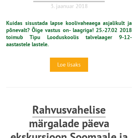
3. jaanuar 2018
Kuidas sisustada lapse koolivaheaega asjalikult ja
põnevalt? Õige vastus on- laagriga! 25.-27.02 2018
toimub Tipu Looduskoolis talvelaager 9-12-
aastastele lastele.
Loe lisaks
Rahvusvahelise
märgalade päeva
ekskursioon Soomaale ja