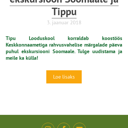
Tippu
3. jaanuar 2018
Tipu Looduskool korraldab koostöös
Keskkonnaametiga rahvusvahelise märgalade päeva
puhul ekskursiooni Soomaale. Tulge uudistama ja
meile ka külla!
Loe lisaks