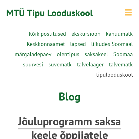
MTÜ Tipu Looduskool
Kõik postitused
ekskursioon
kanuumatk
Keskkonnaamet
lapsed
liikudes Soomaal
märgaladepäev
olentipus
saksakeel
Soomaa
suurvesi
suvematk
talvelaager
talvematk
tipulooduskool
Blog
Jõuluprogramm saksa
keele õppijatele