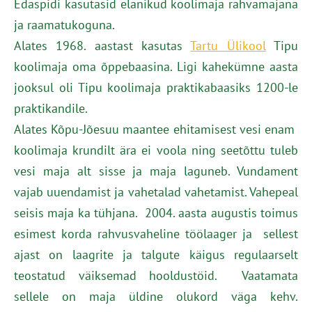
Edaspidi kasutasid elanikud koolimaja rahvamajana
ja raamatukoguna.
Alates 1968. aastast kasutas
Tartu Ülikool
Tipu
koolimaja oma õppebaasina. Ligi kahekümne aasta
jooksul oli Tipu koolimaja praktikabaasiks 1200-le
praktikandile.
Alates Kõpu-Jõesuu maantee ehitamisest vesi enam
koolimaja krundilt ära ei voola ning seetõttu tuleb
vesi maja alt sisse ja maja laguneb. Vundament
vajab uuendamist ja vahetalad vahetamist. Vahepeal
seisis maja ka tühjana. 2004. aasta augustis toimus
esimest korda rahvusvaheline töölaager ja sellest
ajast on laagrite ja talgute käigus regulaarselt
teostatud väiksemad hooldustöid. Vaatamata
sellele on maja üldine olukord väga kehv.