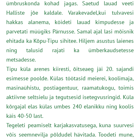
ümbruskonda kohad jagas. Saetud lauad veeti
Halliste jõe kaldale. Varakevadel,kui tulvavesi
hakkas alanema, köideti lauad kimpudesse ja
parvetati müügiks Pärnusse. Samal ajal lasi mõisnik
ehitada ka Kõpu-Tipu sihitee. Hiljem asustus laienes
ning talusid rajati ka ümberkaudsetesse
metsadesse.
Tipu küla arenes kiiresti, õitseaeg jäi 20. sajandi
esimesse poolde. Külas töötasid meierei, koolimaja,
masinaühistu, postiagentuur, raamatukogu, toimis
aktiivne seltsielu ja tegutsesid isetegvusringid. Küla
kõrgajal elas külas umbes 240 elanikku ning koolis
käis 40-50 last.
Tegeleti peamiselt karjakasvatusega, kuna suurvesi
võis seemnevilja põldudel hävitada. Toodeti mune,