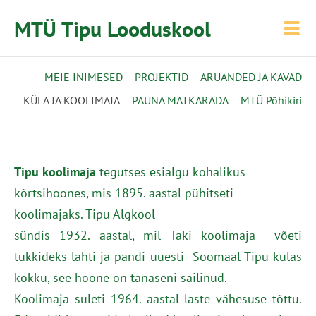
MTÜ Tipu Looduskool
MEIE INIMESED
PROJEKTID
ARUANDED JA KAVAD
KÜLA JA KOOLIMAJA
PAUNA MATKARADA
MTÜ Põhikiri
Ti
pu koolimaja
tegutses esialgu kohalikus
kõrtsihoones, mis 1895. aastal pühitseti
koolimajaks. Tipu Algkool
sündis 1932. aastal, mil Taki koolimaja võeti
tükkideks lahti ja pandi uuesti Soomaal Tipu külas
kokku, see hoone on tänaseni säilinud.
Koolimaja suleti 1964. aastal laste vähesuse tõttu.