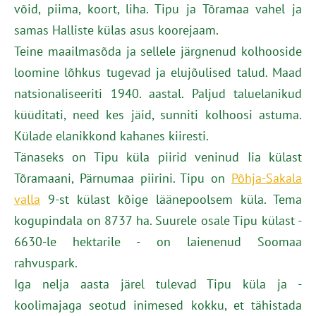
võid, piima, koort, liha. Tipu ja Tõramaa vahel ja
samas Halliste külas asus koorejaam.
Teine maailmasõda ja sellele järgnenud kolhooside
loomine lõhkus tugevad ja elujõulised talud. Maad
natsionaliseeriti 1940. aastal. Paljud taluelanikud
küüditati, need kes jäid, sunniti kolhoosi astuma.
Külade elanikkond kahanes kiiresti.
Tänaseks on Tipu küla piirid veninud Iia külast
Tõramaani, Pärnumaa piirini. Tipu on
Põhja-Sakala
valla
9-st külast kõige läänepoolsem küla. Tema
kogupindala on 8737 ha. Suurele osale Tipu külast -
6630-le hektarile - on laienenud Soomaa
rahvuspark.
Iga nelja aasta järel tulevad Tipu küla ja -
koolimajaga seotud inimesed kokku, et tähistada