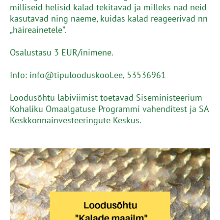
milliseid helisid kalad tekitavad ja milleks nad neid
kasutavad ning näeme, kuidas kalad reageerivad nn
„häireainetele”.
Osalustasu 3 EUR/inimene.
Info: info@tipulooduskool.ee, 53536961
Loodusõhtu läbiviimist toetavad Siseministeerium
Kohaliku Omaalgatuse Programmi vahenditest ja SA
Keskkonnainvesteeringute Keskus.