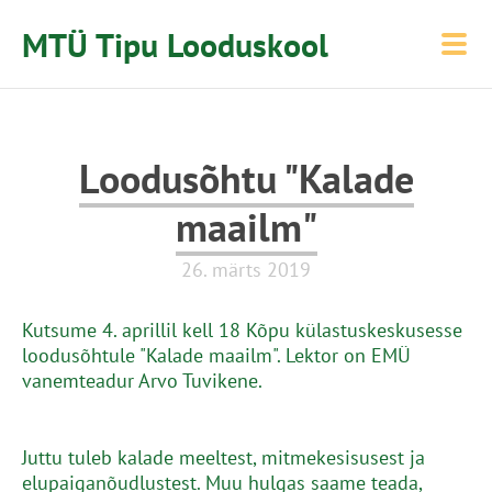
MTÜ Tipu Looduskool
Loodusõhtu "Kalade
maailm"
26. märts 2019
Kutsume 4. aprillil kell 18 Kõpu külastuskeskusesse
loodusõhtule "Kalade maailm". Lektor on EMÜ
vanemteadur Arvo Tuvikene.
Juttu tuleb kalade meeltest, mitmekesisusest ja
elupaiganõudlustest. Muu hulgas saame teada,