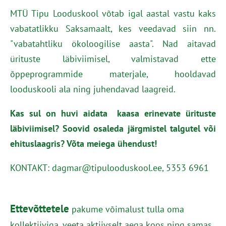
MTÜ Tipu Looduskool võtab igal aastal vastu kaks
vabatatlikku Saksamaalt, kes veedavad siin nn.
"vabatahtliku ökoloogilise aasta". Nad aitavad
ürituste läbiviimisel, valmistavad ette
õppeprogrammide materjale, hooldavad
looduskooli ala ning juhendavad laagreid.
Kas sul on huvi aidata kaasa erinevate ürituste
läbiviimisel? Soovid osaleda järgmistel talgutel või
ehituslaagris? Võta meiega ühendust!
KONTAKT: dagmar@tipulooduskool.ee, 5353 6961
Ettevõttetele
pakume võimalust tulla oma
kollektiiviga, veeta aktiivselt aega koos ning samas