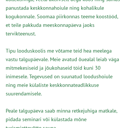
panustada keskkonnahoiule ning kohalikule
kogukonnale. Soomaa piirkonnas teeme koostööd,
et teile pakkuda meeskonnapäeva jaoks
tervikteenust.
Tipu looduskoolis me võtame teid hea meelega
vastu talgupäevale. Meie avatud õuealal leiab väga
mitmekesiseid ja jõukohaseid töid kuni 30
inimesele. Tegevused on suunatud loodushoiule
ning meie külaliste keskkonnateadlikkuse
suurendamisele.
Peale talgupäeva saab minna retkejuhiga matkale,
pidada seminari või külastada mõne
turismiettevõtte sauna.