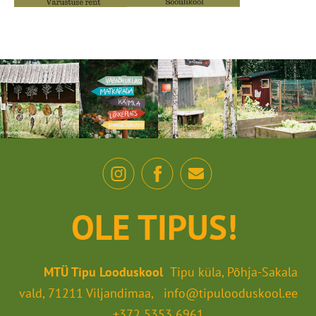
OLE TIPUS!
MTÜ Tipu Looduskool
Tipu küla, Põhja-Sakala
vald, 71211 Viljandimaa, info@tipulooduskool.ee
+372 5353 6961