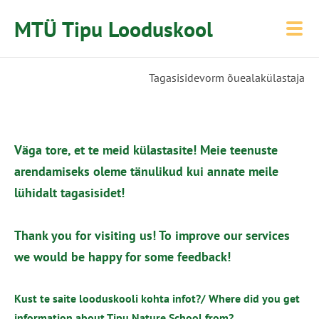
MTÜ Tipu Looduskool
Tagasisidevorm õuealakülastaja
Väga tore, et te meid külastasite! Meie teenuste
arendamiseks oleme tänulikud kui annate meile
lühidalt tagasisidet!
Thank you for visiting us! To improve our services
we would be happy for some feedback!
Kust te saite looduskooli kohta infot?/ Where did you get
information about Tipu Nature School from?