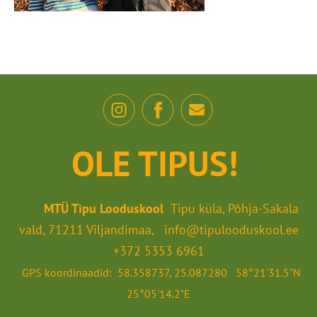
OLE TIPUS!
MTÜ Tipu Looduskool
Tipu küla, Põhja-Sakala
vald, 71211 Viljandimaa, info@tipulooduskool.ee
+372 5353 6961
GPS koordinaadid: 58.358737, 25.087280 58°21'31.5"N
25°05'14.2"E