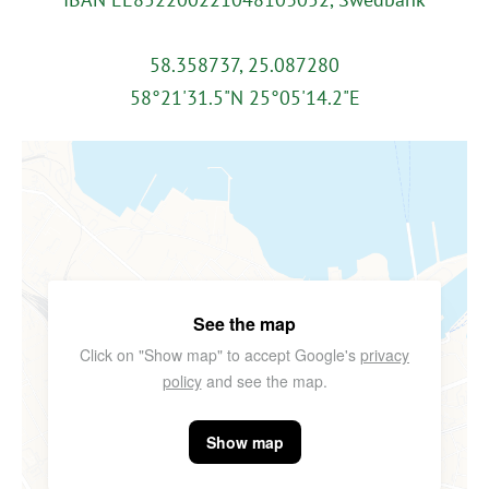
58.358737, 25.087280
58°21'31.5"N 25°05'14.2"E
See the map
Click on "Show map" to accept Google's
privacy
policy
and see the map.
Show map