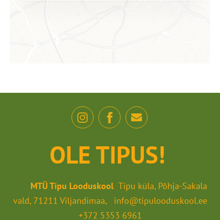
OLE TIPUS!
MTÜ Tipu Looduskool
Tipu küla, Põhja-Sakala
vald, 71211 Viljandimaa, info@tipulooduskool.ee
+372 5353 6961