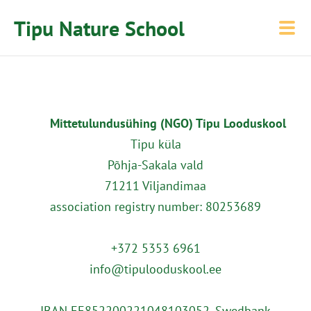
Tipu Nature School
Mittetulundusühing (NGO) Tipu Looduskool
Tipu küla
Põhja-Sakala vald
71211 Viljandimaa
association registry number: 80253689
+372 5353 6961
info@tipulooduskool.ee
IBAN EE852200221048103052, Swedbank