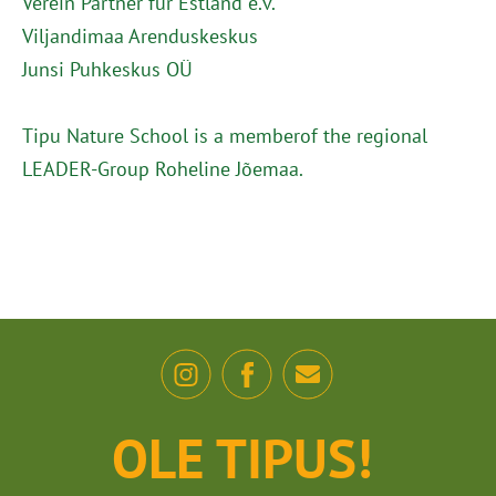
Verein Partner für Estland e.v.
Viljandimaa Arenduskeskus
Junsi Puhkeskus OÜ
Tipu Nature School is a memberof the regional
LEADER-Group Roheline Jõemaa.
OLE TIPUS!