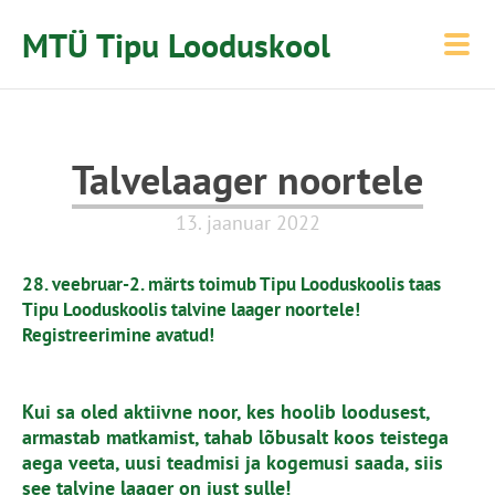
MTÜ Tipu Looduskool
Talvelaager noortele
13. jaanuar 2022
28. veebruar-2. märts toimub Tipu Looduskoolis taas
Tipu Looduskoolis talvine laager noortele!
Registreerimine avatud!
Kui sa oled aktiivne noor, kes hoolib loodusest,
armastab matkamist, tahab lõbusalt koos teistega
aega veeta, uusi teadmisi ja kogemusi saada, siis
see talvine laager on just sulle!