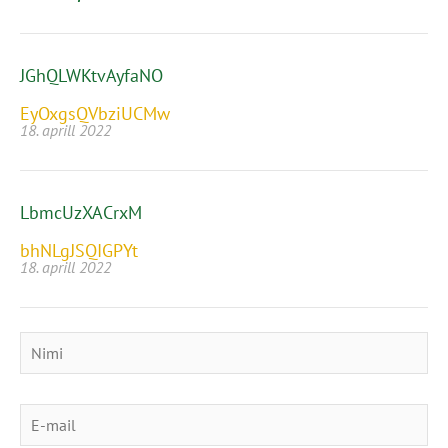
JGhQLWKtvAyfaNO
EyOxgsQVbziUCMw
18. aprill 2022
LbmcUzXACrxM
bhNLgJSQIGPYt
18. aprill 2022