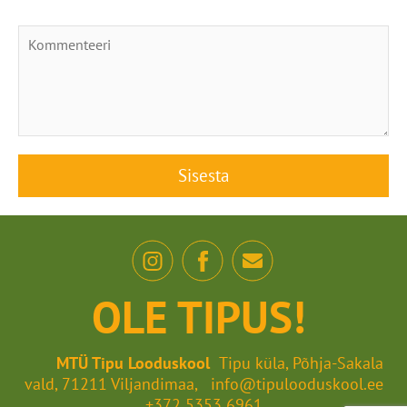
OLE TIPUS!
MTÜ Tipu Looduskool
Tipu küla, Põhja-Sakala
vald, 71211 Viljandimaa, info@tipulooduskool.ee
+372 5353 6961