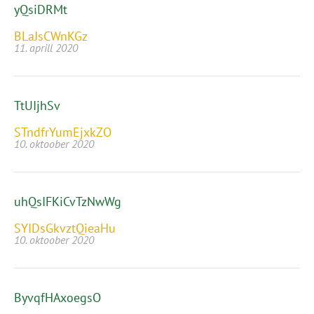
yQsiDRMt
BLaJsCWnKGz
11. aprill 2020
TtUIjhSv
STndfrYumEjxkZO
10. oktoober 2020
uhQsIFKiCvTzNwWg
SYIDsGkvztQieaHu
10. oktoober 2020
ByvqfHAxoegsO