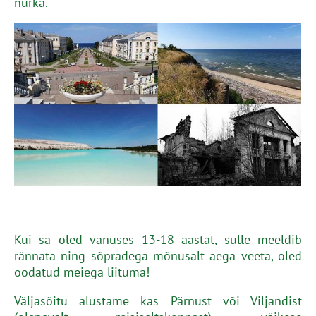
nurka.
Kui sa oled vanuses 13-18 aastat, sulle meeldib
rännata ning sõpradega mõnusalt aega veeta, oled
oodatud meiega liituma!
Väljasõitu alustame kas Pärnust või Viljandist