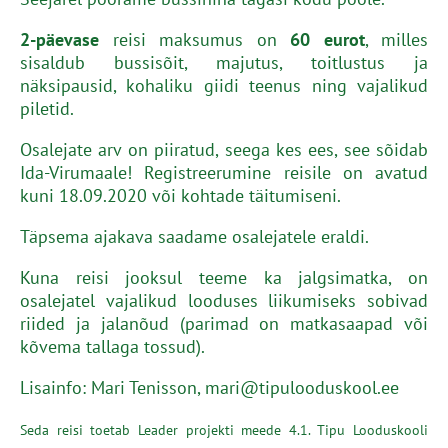
2-päevase
reisi maksumus on
60 eurot
, milles
sisaldub bussisõit, majutus, toitlustus ja
näksipausid, kohaliku giidi teenus ning vajalikud
piletid.
Osalejate arv on piiratud, seega kes ees, see sõidab
Ida-Virumaale! Registreerumine reisile on avatud
kuni 18.09.2020 või kohtade täitumiseni.
Täpsema ajakava saadame osalejatele eraldi.
Kuna reisi jooksul teeme ka jalgsimatka, on
osalejatel vajalikud looduses liikumiseks sobivad
riided ja jalanõud (parimad on matkasaapad või
kõvema tallaga tossud).
Lisainfo: Mari Tenisson, mari@tipulooduskool.ee
Seda reisi toetab Leader projekti meede 4.1. Tipu Looduskooli