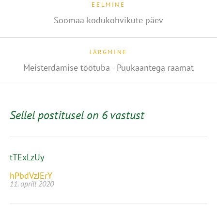
EELMINE
Soomaa kodukohvikute päev
JÄRGMINE
Meisterdamise töötuba - Puukaantega raamat
Sellel postitusel on 6 vastust
tTExLzUy
hPbdVzJErY
11. aprill 2020