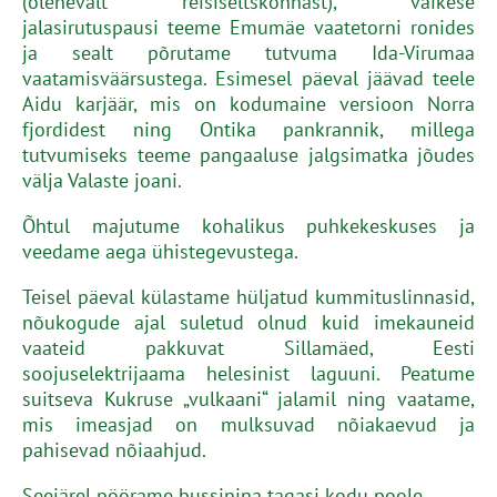
(olenevalt reisiseltskonnast), väikese
jalasirutuspausi teeme Emumäe vaatetorni ronides
ja sealt põrutame tutvuma Ida-Virumaa
vaatamisväärsustega. Esimesel päeval jäävad teele
Aidu karjäär, mis on kodumaine versioon Norra
fjordidest ning Ontika pankrannik, millega
tutvumiseks teeme pangaaluse jalgsimatka jõudes
välja Valaste joani.
Õhtul majutume kohalikus puhkekeskuses ja
veedame aega ühistegevustega.
Teisel päeval külastame hüljatud kummituslinnasid,
nõukogude ajal suletud olnud kuid imekauneid
vaateid pakkuvat Sillamäed, Eesti
soojuselektrijaama helesinist laguuni. Peatume
suitseva Kukruse „vulkaani“ jalamil ning vaatame,
mis imeasjad on mulksuvad nõiakaevud ja
pahisevad nõiaahjud.
Seejärel pöörame bussinina tagasi kodu poole.