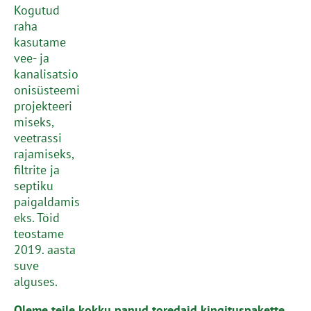
Kogutud
raha
kasutame
vee- ja
kanalisatsio
onisüsteemi
projekteeri
miseks,
veetrassi
rajamiseks,
filtrite ja
septiku
paigaldamis
eks. Töid
teostame
2019. aasta
suve
alguses.
Oleme teile kokku panud toredaid kingituspakette,