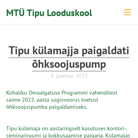
MTÜ Tipu Looduskool
Tipu külamajja paigaldati
õhksoojuspump
4. jaanuar 2023
Kohaliku Omaalgatuse Programmi vahenditest
saime 2022. aasta sügisvoorus toetust
õhksoojuspumba paigaldamiseks.
Tipu külamaja on aastaringselt kasutuses kontori-,
seminariruumi ja kokkusaamise paigana. Külamajas