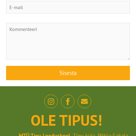
OLE TIPUS!
MTÜ Tipu Looduskool
Tipu küla, Põhja-Sakala