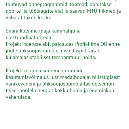
toimuvad õppeprogrammid, töötoad, ööbitakse
noorte- ja töölaagrite ajal ja saavad MTÜ liikmed ja
vabatahtlikud kokku.
Siiani kütsime maja kaminahju ja
elektriradiaatoritega.
Projekti toetuse abil paigaldas Profikliima OÜ enne
jõule õhksoojuspumba, mis edaspidi aitab
külamajas stabiilset temperatuuri hoida.
Projekti mõjuna suureneb ruumide
kasutamisvõimalus just madalhooajal hilissügisest
varakevadeni ja õhksoojuspump aitas detsembri
teisel poolel energiat kokku hoida ja energiakulu
vähendada.