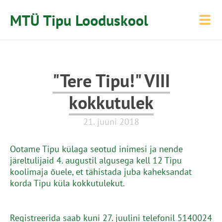
MTÜ Tipu Looduskool
"Tere Tipu!" VIII
kokkutulek
21. juuni 2018
Ootame Tipu külaga seotud inimesi ja nende
järeltulijaid 4. augustil algusega kell 12 Tipu
koolimaja õuele, et tähistada juba kaheksandat
korda Tipu küla kokkutulekut.
Registreerida saab kuni 27. juulini telefonil 5140024