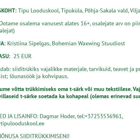
SKOHT:
Tipu Looduskool, Tipuküla, Põhja-Sakala vald, Vil
Ootame osalema vanusest alates 16+, osalejate arv on pii
alejat)
A:
Kristiina Sipelgas, Bohemian Waxwing Stuudiost
ASU:
25 EUR
dab: siiditrükiks vajalikke materjale, tarvikuid, teavet ja pr
st; lõunasöök ja kohvipaus.
ume võtta trükkimiseks oma t-särk või muu tekstiilese. Va
illaseid
t-särke soetada ka kohapeal (olemas erinevad su
D JA LISAINFO: Dagmar Hoder, tel:+37253536961,
ipulooduskool.ee
ÕNUSA SIIDITRÜKKIMISENI!