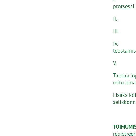
protsessi 
II. Saad
III. Õpp
IV. prakt
teostami
V. trükk
Töötoa lõ
mitu oman
Lisaks kõ
seltskonn
TOIMUMI
registree