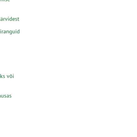
ärvidest
iranguid
ks või
nusas