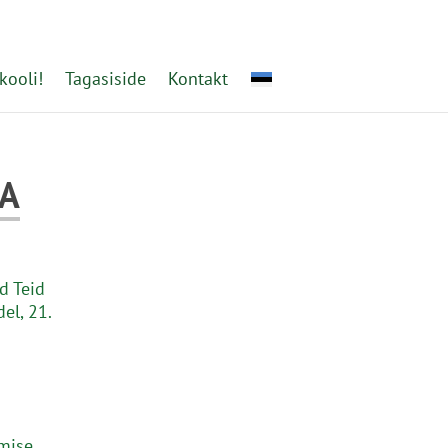
kooli!
Tagasiside
Kontakt
BA
d Teid
del, 21.
mise