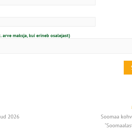
t. arve maksja, kui erineb osalejast)
gud 2026
Soomaa kohv
"Soomaalast