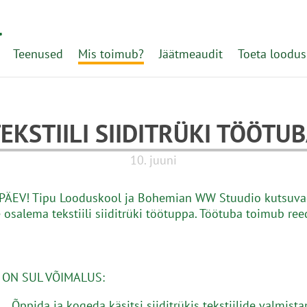
l
Teenused
Mis toimub?
Jäätmeaudit
Toeta loodus
EKSTIILI SIIDITRÜKI TÖÖTU
10. juuni
ÄEV! Tipu Looduskool ja Bohemian WW Stuudio kutsuva
osalema tekstiili siiditrüki töötuppa. Töötuba toimub ree
 ON SUL VÕIMALUS:
a ja kogeda käsitsi siiditrükis tekstiilide valmista