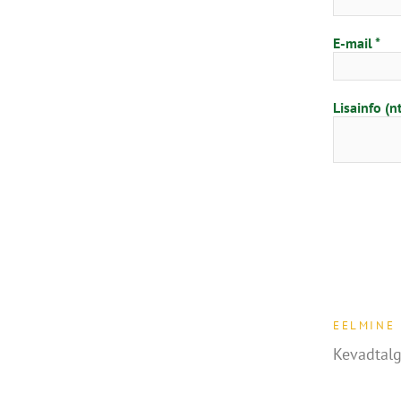
E-mail
Lisainfo (n
EELMINE
Kevadtal