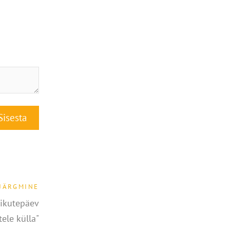
JÄRGMINE
ikutepäev
ele külla"