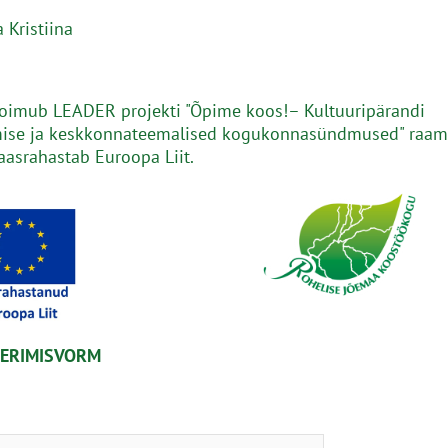
 Kristiina
oimub LEADER projekti "Õpime koos!– Kultuuripärandi
mise ja keskkonnateemalised kogukonnasündmused" raam
kaasrahastab Euroopa Liit.
EERIMISVORM