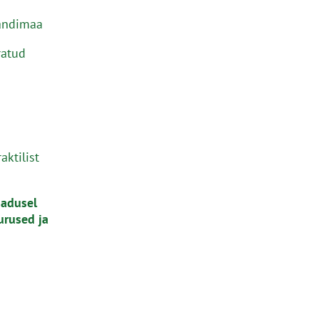
jandimaa
ratud
aktilist
jadusel
urused ja