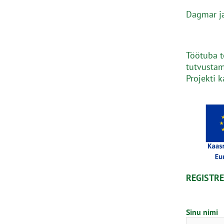
Dagmar ja
Töötuba t
tutvusta
Projekti 
REGISTR
Sinu nimi