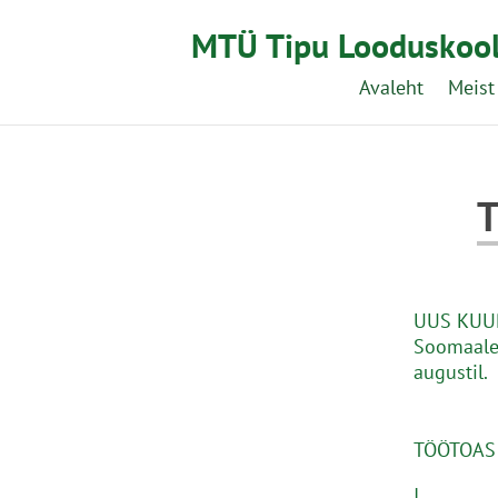
MTÜ Tipu Looduskoo
Avaleht
Meist
T
UUS KUUP
Soomaale 
augustil.
TÖÖTOAS
I. Õppid