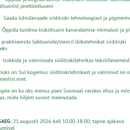
disainist järeltöötluseni
a lühiülevaade siiditrüki tehnoloogiast ja pigmentv
ida tundma trükidisaini kavandamise võimalusi ja pi
iseerida šabloonide/stencil lõiketehnikat siiditrüki
seks
ida ja valmistada siiditrükitehnikas tekstiilesemeid
puks on Sul kogemus siiditrükitehnikast ja valminud on ü
äolist eset.
igele on ka üks mõnus päev Soomaal värskes õhus ja mõ
as, mida hiljem suvest meenutada.
SAEG:
21.augustil 2026 kell 10.00-18.00; täpne ajakava
rumisel