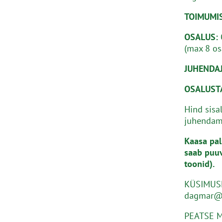
TOIMUMI
OSALUS:
(max 8 os
JUHENDAJ
OSALUST
Hind sisal
juhendami
Kaasa pal
saab puuv
toonid).
KÜSIMUSE
dagmar@t
PEATSE M