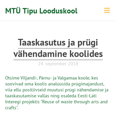
MTÜ Tipu Looduskool
Taaskasutus ja prügi
vähendamine koolides
24. september 2018
Otsime Viljandi-, Pärnu- ja Valgamaa koole, kes
soovivad oma koolis analüüsida prügimajandust,
viia ellu positiivseid muutusi prügi vähendamise ja
taaskasutamise vallas ning osaleda Eesti-Läti
Interegi projektis "Reuse of waste through arts and
crafts".