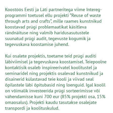
Koostöös Eesti ja Läti partneritega viime Intereg-
programmi toetusel ellu projekti ”Reuse of waste
through arts and crafts”, mille raames kunstnikud
koostavad prügi problemaatikat käsitleva
rändnäituse ning valmib haridusasutustele
suunatud prügi audit, tegevuste kogumik ja
tegevuskava koostamise juhend.
Kui osalete projektis, toetame teid prügi auditi
läbiviimisel ja tegevuskava koostamisel. Teiepoolne
kontaktisik osaleb inspireerivatel koolitustel ja
seminaridel ning projektis osalevad kunstnikud ja
disainerid külastavad teie kooli ja viivad seal
õpilastele läbi õpitubasid ning loenguid. Igal koolil
on võimalik investeerida prügi sorteerimisse või
vähendamisse kuni 700 eur (85% projekti osa, 15%
omaosalus). Projekti kaudu tasutakse osalejate
transpordi ja koolituskulud.