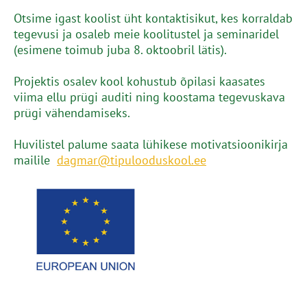
Otsime igast koolist üht kontaktisikut, kes korraldab
tegevusi ja osaleb meie koolitustel ja seminaridel
(esimene toimub juba 8. oktoobril lätis).
Projektis osalev kool kohustub õpilasi kaasates
viima ellu prügi auditi ning koostama tegevuskava
prügi vähendamiseks.
Huvilistel palume saata lühikese motivatsioonikirja
mailile
dagmar@tipulooduskool.ee