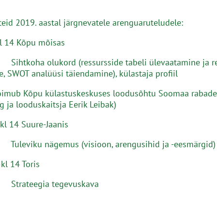
eid 2019. aastal järgnevatele arenguaruteludele:
kl 14 Kõpu mõisas
ihtkoha olukord (ressursside tabeli ülevaatamine ja re
, SWOT analüüsi täiendamine), külastaja profiil
toimub Kõpu külastuskeskuses loodusõhtu Soomaa rabades
g ja looduskaitsja Eerik Leibak)
 kl 14 Suure-Jaanis
uleviku nägemus (visioon, arengusihid ja -eesmärgid)
kl 14 Toris
Strateegia tegevuskava