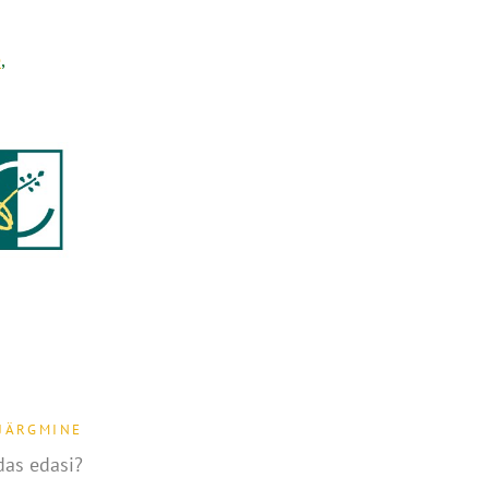
e
,
JÄRGMINE
das edasi?