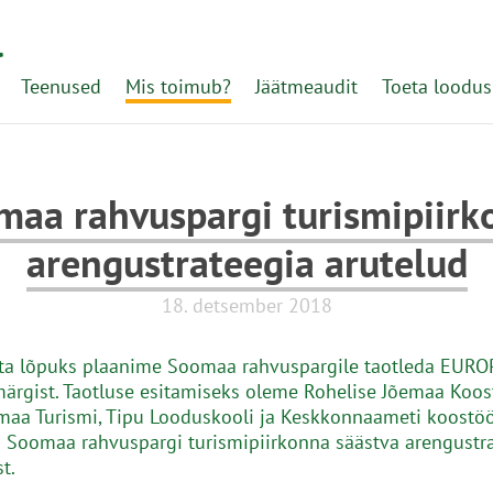
l
Teenused
Mis toimub?
Jäätmeaudit
Toeta loodus
maa rahvuspargi turismipiirk
arengustrateegia arutelud
18. detsember 2018
ta lõpuks plaanime Soomaa rahvuspargile taotleda EURO
märgist. Taotluse esitamiseks oleme Rohelise Jõemaa Koo
aa Turismi, Tipu Looduskooli ja Keskkonnaameti koostö
 Soomaa rahvuspargi turismipiirkonna säästva arengustr
t.