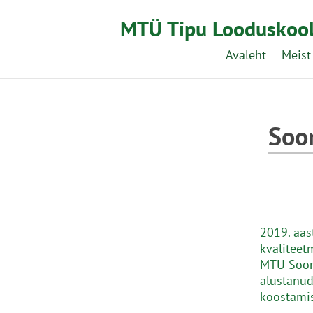
MTÜ Tipu Looduskoo
Avaleht
Meist
Soo
2019. aas
kvaliteet
MTÜ Soom
alustanud
koostamis