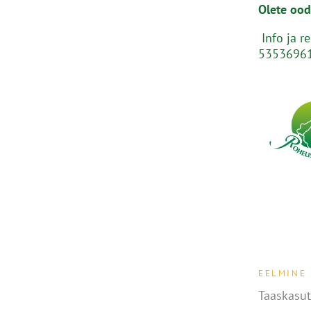
Olete ood
Info ja 
5353696
EELMINE
Taaskasut