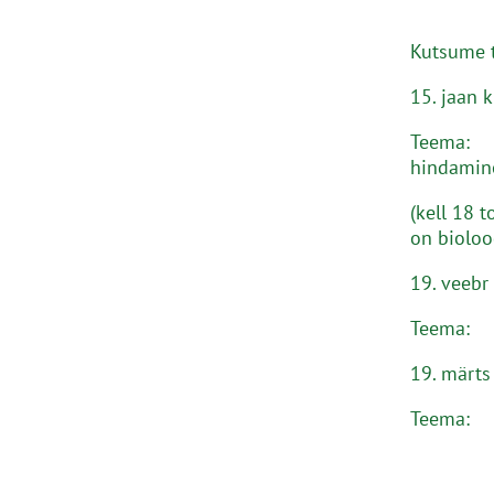
Kutsume t
15. jaan 
Teema: S
hindamine
(kell 18 
on bioloo
19. veebr
Teema: T
19. märts 
Teema: 