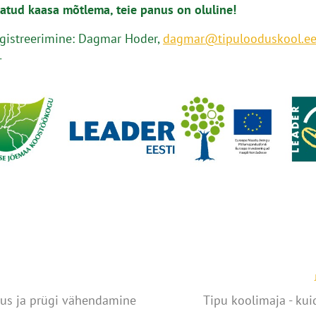
atud kaasa mõtlema, teie panus on oluline!
registreerimine: Dagmar Hoder,
dagmar@tipulooduskool.e
1
us ja prügi vähendamine
Tipu koolimaja - kui