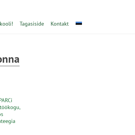
kooli!
Tagasiside
Kontakt
onna
PARCi
stöökogu,
ös
ateegia