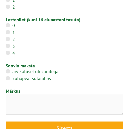
2
Lastepilet (kuni 16 eluaastani tasuta)
0
1
2
3
4
Soovin maksta
arve alusel ülekandega
kohapeal sularahas
Märkus