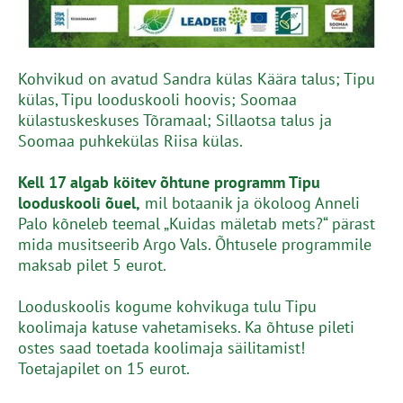
Kohvikud on avatud Sandra külas Käära talus; Tipu
külas, Tipu looduskooli hoovis; Soomaa
külastuskeskuses Tõramaal; Sillaotsa talus ja
Soomaa puhkekülas Riisa külas.
Kell 17 algab köitev õhtune programm Tipu
looduskooli õuel,
mil botaanik ja ökoloog Anneli
Palo kõneleb teemal „Kuidas mäletab mets?“ pärast
mida musitseerib Argo Vals. Õhtusele programmile
maksab pilet 5 eurot.
Looduskoolis kogume kohvikuga tulu Tipu
koolimaja katuse vahetamiseks. Ka õhtuse pileti
ostes saad toetada koolimaja säilitamist!
Toetajapilet on 15 eurot.