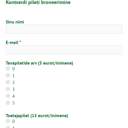
Kontserdi pileti broneerimine
Sinu nimi
E-mail
Tavapiletide arv (5 eurot/inimene)
0
1
2
3
4
5
Toetajapilet (15 eurot/inimene)
0
1