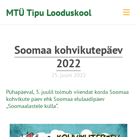
MTÜ Tipu Looduskool
Soomaa kohvikutepäev
2022
25. juuni 2022
Pühapäeval, 3. juulil toimub viiendat korda Soomaa
kohvikute päev ehk Soomaa elulaadipäev
„Soomaalastele külla“.