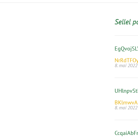
Sellel p
EgQvojS
NrRdTFO
8. mai 2022
UHlnpvS
BKlmwvA
8. mai 2022
CcqaiAbF