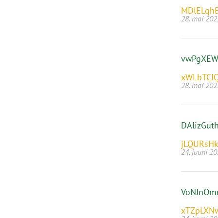
MDlELqh
28. mai 202
vwPgXEW
xWLbTCJ
28. mai 202
DAlizGut
jLQURsH
24. juuni 2
VoNJnOm
xTZpLXN