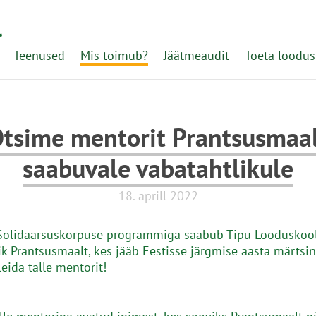
l
Teenused
Mis toimub?
Jäätmeaudit
Toeta loodus
tsime mentorit Prantsusmaa
saabuvale vabatahtlikule
18. aprill 2022
Solidaarsuskorpuse programmiga saabub Tipu Looduskool
ik Prantsusmaalt, kes jääb Eestisse järgmise aasta märtsin
eida talle mentorit!