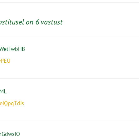
ostitusel on 6 vastust
LWetTwbHB
yPEU
tML
eIQpqTdJs
nGdwsIO