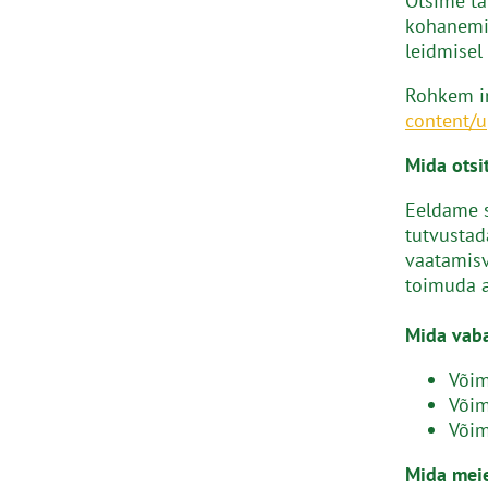
Otsime ta
kohanemis
leidmisel
Rohkem in
content/
Mida otsi
Eeldame s
tutvustada
vaatamisv
toimuda a
Mida vaba
Võim
Võim
Võim
Mida mei