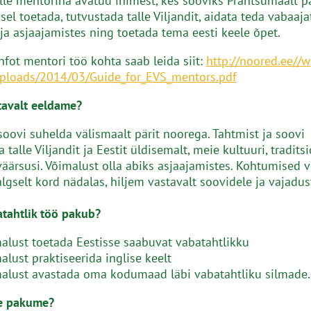
lle mentorina avatud inimest, kes sooviks Prantsumaalt pä
el toetada, tutvustada talle Viljandit, aidata teda vabaaj
 ja asjaajamistes ning toetada tema eesti keele õpet.
fot mentori töö kohta saab leida siit:
http://noored.ee//w
uploads/2014/03/Guide_for_EVS_mentors.pdf
tavalt eeldame?
oovi suhelda välismaalt pärit noorega. Tahtmist ja soovi
 talle Viljandit ja Eestit üldisemalt, meie kultuuri, tradits
äärsusi. Võimalust olla abiks asjaajamistes. Kohtumised v
lgselt kord nädalas, hiljem vastavalt soovidele ja vajadus
tahtlik töö pakub?
alust toetada Eestisse saabuvat vabatahtlikku
alust praktiseerida inglise keelt
alust avastada oma kodumaad läbi vabatahtliku silmade.
e pakume?