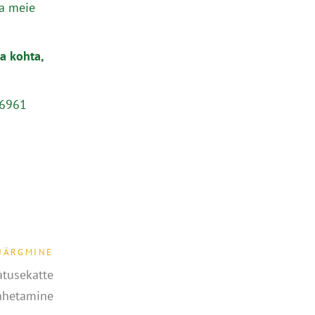
da meie
a kohta,
36961
JÄRGMINE
atusekatte
ahetamine