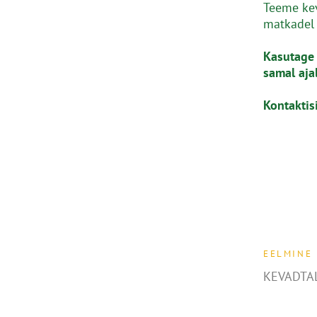
Teeme kev
matkadel 
Kasutage 
samal aja
Kontaktis
EELMINE
KEVADTA