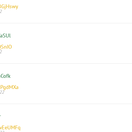
BGjHswy
2
aSUl
QSnIO
2
hCofk
kPgdMXa
022
r
wEeUMFq