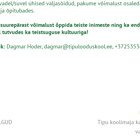
adel/suvel ühised väljasõidud, pakume võimalust osale
ja õpitubades.
suurepärast võimalust õppida teiste inimeste ning ka end
l tutvudes ka teistsuguse kultuuriga!
ik:
Dagmar Hoder, dagmar@tipulooduskool.ee, +372535
LGUD
Tipu koolimaja k
v