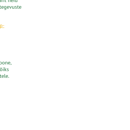
rit neiu
ategevuste
p-
ioone,
õiks
tele.