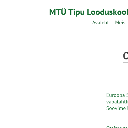
MTÜ Tipu Looduskoo
Avaleht
Meist
O
Euroopa 
vabatahtl
Soovime l