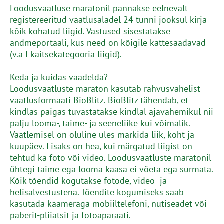
Loodusvaatluse maratonil pannakse eelnevalt
registereeritud vaatlusaladel 24 tunni jooksul kirja
kõik kohatud liigid. Vastused sisestatakse
andmeportaali, kus need on kõigile kättesaadavad
(v.a I kaitsekategooria liigid).
Keda ja kuidas vaadelda?
Loodusvaatluste maraton kasutab rahvusvahelist
vaatlusformaati BioBlitz. BioBlitz tähendab, et
kindlas paigas tuvastatakse kindlal ajavahemikul nii
palju looma-, taime- ja seeneliike kui võimalik.
Vaatlemisel on oluline üles märkida liik, koht ja
kuupäev. Lisaks on hea, kui märgatud liigist on
tehtud ka foto või video. Loodusvaatluste maratonil
ühtegi taime ega looma kaasa ei võeta ega surmata.
Kõik tõendid kogutakse fotode, video- ja
helisalvestustena. Tõendite kogumiseks saab
kasutada kaameraga mobiiltelefoni, nutiseadet või
paberit-pliiatsit ja fotoaparaati.