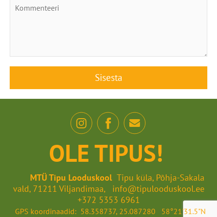
OLE TIPUS!
MTÜ Tipu Looduskool
Tipu küla, Põhja-Sakala
vald, 71211 Viljandimaa, info@tipulooduskool.ee
+372 5353 6961
GPS koordinaadid: 58.358737, 25.087280 58°21'31.5"N