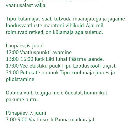
vaatlusalast välja.
Tipu külamajas saab tutvuda määrajatega ja jagame
loodusvaatluste maratoni vihikuid. Ajal mil
toimuvad retked, on külamaja aga suletud.
Laupäev, 6. juuni
12:00 Vaatluspunkti avamine
13:00-16:00 Retk Läti luhal Pääsma laande.
17:00 Vee-elustiku püük Tipu Looduskooli tiigist
21:00 Putukate ööpüük Tipu koolimaja juures ja
pildistamine
Ööbida võib telgiga meie õuealal, hommikul
pakume putru.
Pühapäev, 7. juuni
7:00-9:00 Vaatlusretk Pauna matkarajal