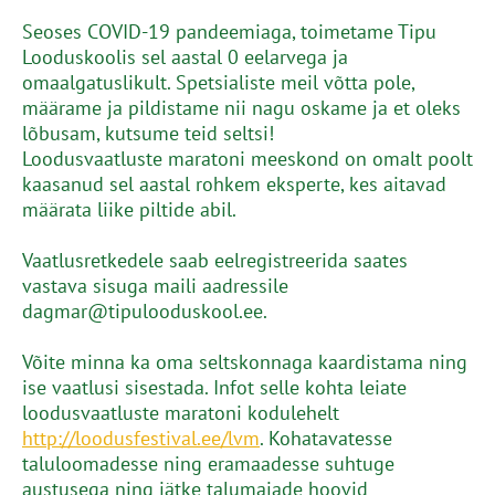
Seoses COVID-19 pandeemiaga, toimetame Tipu
Looduskoolis sel aastal 0 eelarvega ja
omaalgatuslikult. Spetsialiste meil võtta pole,
määrame ja pildistame nii nagu oskame ja et oleks
lõbusam, kutsume teid seltsi!
Loodusvaatluste maratoni meeskond on omalt poolt
kaasanud sel aastal rohkem eksperte, kes aitavad
määrata liike piltide abil.
Vaatlusretkedele saab eelregistreerida saates
vastava sisuga maili aadressile
dagmar@tipulooduskool.ee.
Võite minna ka oma seltskonnaga kaardistama ning
ise vaatlusi sisestada. Infot selle kohta leiate
loodusvaatluste maratoni kodulehelt
http://loodusfestival.ee/lvm
. Kohatavatesse
taluloomadesse ning eramaadesse suhtuge
austusega ning jätke talumajade hoovid