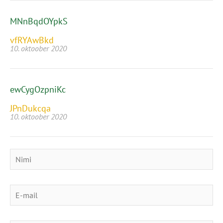
MNnBqdOYpkS
vfRYAwBkd
10. oktoober 2020
ewCygOzpniKc
JPnDukcqa
10. oktoober 2020