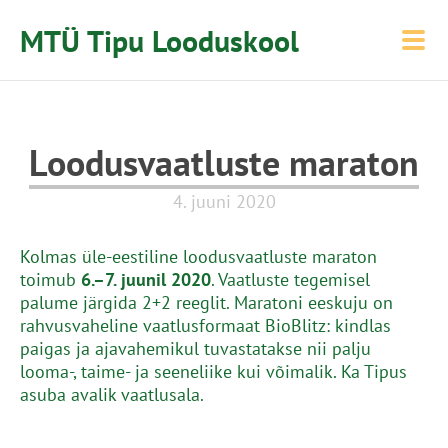
MTÜ Tipu Looduskool
Loodusvaatluste maraton
4. juuni 2020
Kolmas üle-eestiline loodusvaatluste maraton
toimub
6.–7. juunil 2020
. Vaatluste tegemisel
palume järgida 2+2 reeglit. Maratoni eeskuju on
rahvusvaheline vaatlusformaat BioBlitz: kindlas
paigas ja ajavahemikul tuvastatakse nii palju
looma-, taime- ja seeneliike kui võimalik. Ka Tipus
asuba avalik vaatlusala.