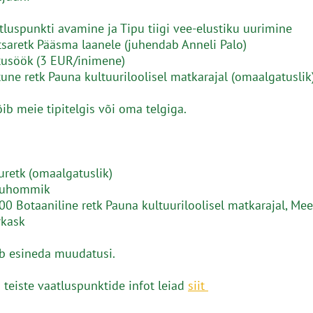
tluspunkti avamine ja Tipu tiigi vee-elustiku uurimine
saretk Pääsma laanele (juhendab Anneli Palo)
tusöök (3 EUR/inimene)
une retk Pauna kultuuriloolisel matkarajal (omaalgatuslik
ib meie tipitelgis või oma telgiga.
uretk (omaalgatuslik)
ruhommik
00 Botaaniline retk Pauna kultuuriloolisel matkarajal, Meel
rkask
b esineda muudatusi.
a teiste vaatluspunktide infot leiad
siit