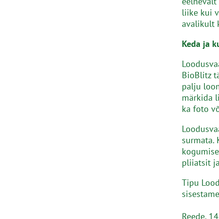
eelnevalt 
liike kui
avalikult 
Keda ja k
Loodusvaa
BioBlitz 
palju loom
märkida l
ka foto võ
Loodusvaa
surmata. 
kogumisek
pliiatsit 
Tipu Lood
sisestame
Reede, 14