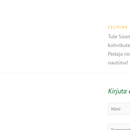
EELMINE
Tule Soom
kohvikute
Pedaja ni
nautima!
Kirjuta