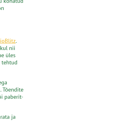
ju kohatud
on
ioBlitz
.
kul nii
ne üles
n tehtud
ega
. Tõendite
i paberit-
rata ja