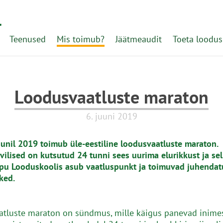
l
Teenused
Mis toimub?
Jäätmeaudit
Toeta loodus
Loodusvaatluste maraton
6. juuni 2019
uunil 2019 toimub üle-eestiline loodusvaatluste maraton.
ilised on kutsutud 24 tunni sees uurima elurikkust ja sel
pu Looduskoolis asub vaatluspunkt ja toimuvad juhenda
ked.
tluste maraton on sündmus, mille käigus panevad inime