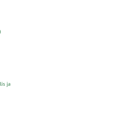
)
is ja