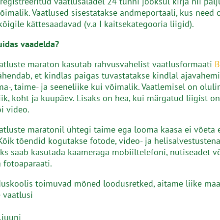
registreeritud vaatlusaladel 24 tunni jooksul kirja nii pal
 võimalik. Vaatlused sisestatakse andmeportaali, kus need 
kõigile kättesaadavad (v.a I kaitsekategooria liigid).
uidas vaadelda?
tluste maraton kasutab rahvusvahelist vaatlusformaati
B
tähendab, et kindlas paigas tuvastatakse kindlal ajavahemi
a-, taime- ja seeneliike kui võimalik. Vaatlemisel on oluli
iik, koht ja kuupäev. Lisaks on hea, kui märgatud liigist o
i video.
tluste maratonil ühtegi taime ega looma kaasa ei võeta 
Kõik tõendid kogutakse fotode, video- ja helisalvestustena
s saab kasutada kaameraga mobiiltelefoni, nutiseadet võ
ja fotoaparaati.
uskoolis toimuvad mõned loodusretked, aitame liike mää
 vaatlusi
.juuni