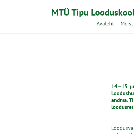
MTÜ Tipu Looduskoo
Avaleht
Meist
14.–15. j
Loodushuv
andma.
Ti
loodusret
Loodusvaa