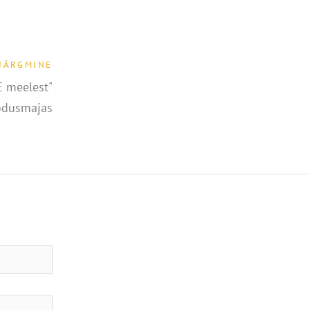
JÄRGMINE
E meelest"
oodusmajas