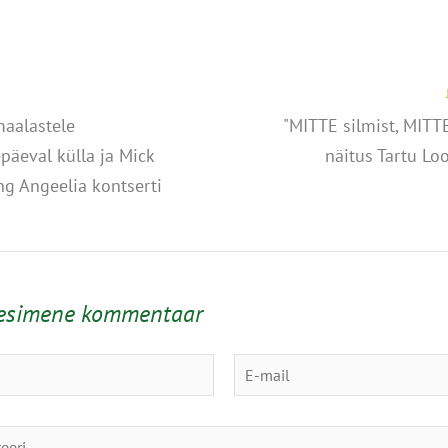
aalastele
"MITTE silmist, MITT
päeval külla ja Mick
näitus Tartu L
ng Angeelia kontserti
 esimene kommentaar