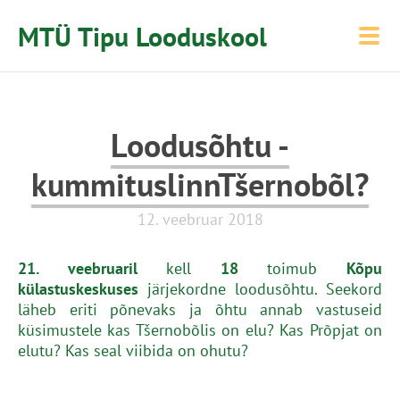
MTÜ Tipu Looduskool
Loodusõhtu -
kummituslinnTšernobõl?
12. veebruar 2018
21. veebruaril
kell
18
toimub
Kõpu
külastuskeskuses
järjekordne loodusõhtu. Seekord
läheb eriti põnevaks ja õhtu annab vastuseid
küsimustele kas Tšernobõlis on elu? Kas Prõpjat on
elutu? Kas seal viibida on ohutu?