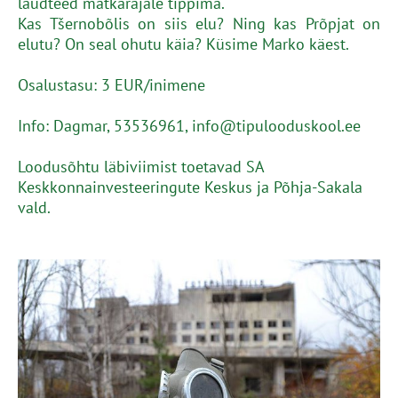
laudteed matkarajale tippima.
Kas Tšernobõlis on siis elu? Ning kas Prõpjat on
elutu? On seal ohutu käia? Küsime Marko käest.
Osalustasu: 3 EUR/inimene
Info: Dagmar, 53536961, info@tipulooduskool.ee
Loodusõhtu läbiviimist toetavad SA
Keskkonnainvesteeringute Keskus ja Põhja-Sakala
vald.