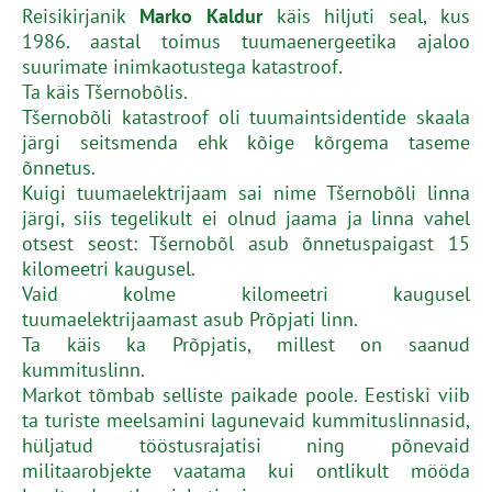
Reisikirjanik
Marko Kaldur
käis hiljuti seal, kus
1986. aastal toimus tuumaenergeetika ajaloo
suurimate inimkaotustega katastroof.
Ta käis Tšernobõlis.
Tšernobõli katastroof oli tuumaintsidentide skaala
järgi seitsmenda ehk kõige kõrgema taseme
õnnetus.
Kuigi tuumaelektrijaam sai nime Tšernobõli linna
järgi, siis tegelikult ei olnud jaama ja linna vahel
otsest seost: Tšernobõl asub õnnetuspaigast 15
kilomeetri kaugusel.
Vaid kolme kilomeetri kaugusel
tuumaelektrijaamast asub Prõpjati linn.
Ta käis ka Prõpjatis, millest on saanud
kummituslinn.
Markot tõmbab selliste paikade poole. Eestiski viib
ta turiste meelsamini lagunevaid kummituslinnasid,
hüljatud tööstusrajatisi ning põnevaid
militaarobjekte vaatama kui ontlikult mööda