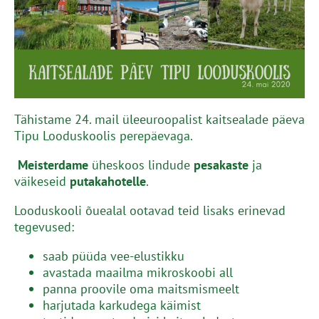
Tähistame 24. mail üleeuroopalist kaitsealade päeva
Tipu Looduskoolis perepäevaga.
Meisterdame
üheskoos lindude
pesakaste
ja
väikeseid
putakahotelle
.
Looduskooli õuealal ootavad teid lisaks erinevad
tegevused:
saab püüda vee-elustikku
avastada maailma mikroskoobi all
panna proovile oma maitsmismeelt
harjutada karkudega käimist