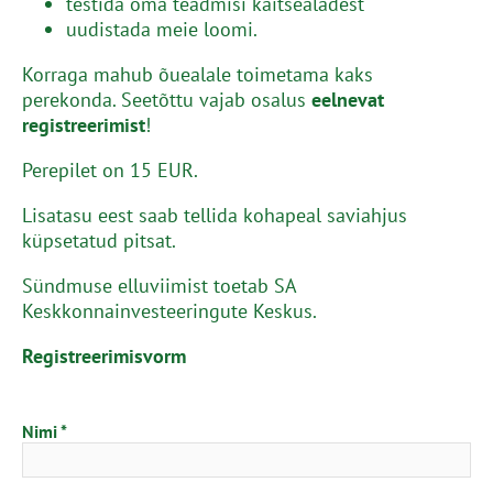
testida oma teadmisi kaitsealadest
uudistada meie loomi.
Korraga mahub õuealale toimetama kaks
perekonda. Seetõttu vajab osalus
eelnevat
registreerimist
!
Perepilet on 15 EUR.
Lisatasu eest saab tellida kohapeal saviahjus
küpsetatud pitsat.
Sündmuse elluviimist toetab SA
Keskkonnainvesteeringute Keskus.
Registreerimisvorm
Nimi