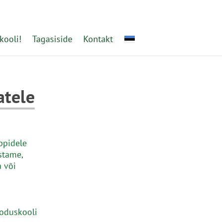
kooli!
Tagasiside
Kontakt
atele
ppidele
stame,
 või
ooduskooli