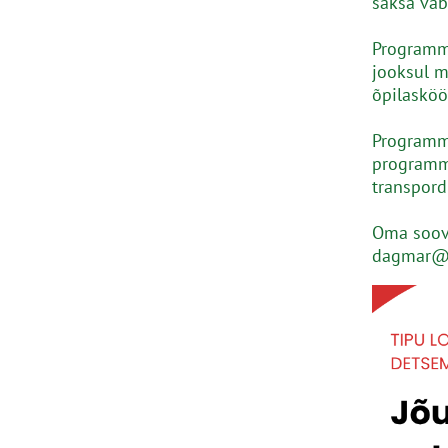
saksa vab
Programm 
jooksul m
õpilasköö
Programmi
programmi
transpord
Oma soov
dagmar@t