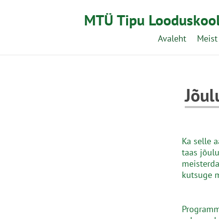
MTÜ Tipu Looduskoo
Avaleht
Meist
Jõul
Ka selle 
taas jõul
meisterda
kutsuge m
Programm 