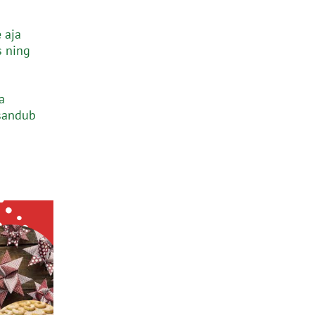
 aja
s ning
a
isandub