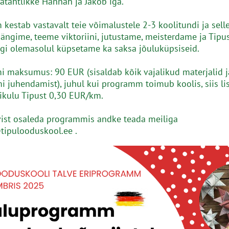
atahtlikke Hannah ja Jakob`iga.
kestab vastavalt teie võimalustele 2-3 koolitundi ja selle
ängime, teeme viktoriini, jutustame, meisterdame ja Tipu
gi olemasolul küpsetame ka saksa jõuluküpsiseid.
 maksumus: 90 EUR (sisaldab kõik vajalikud materjalid j
 juhendamist), juhul kui programm toimub koolis, siis l
ikulu Tipust 0,30 EUR/km.
ist osaleda programmis andke teada meiliga
ipulooduskool.ee .