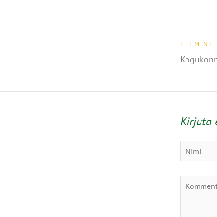
EELMINE
Kogukonn
Kirjuta