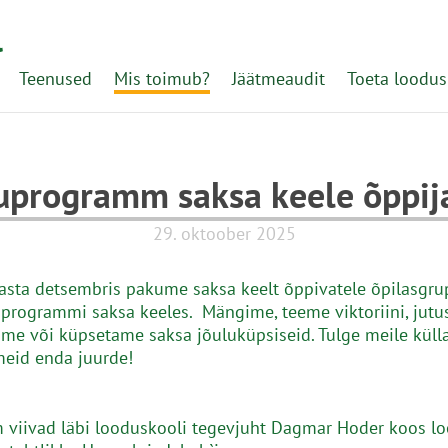
l
Teenused
Mis toimub?
Jäätmeaudit
Toeta loodus
uprogramm saksa keele õppij
29. oktoober 2025
aasta detsembris pakume saksa keelt õppivatele õpilasgru
uprogrammi saksa keeles. Mängime, teeme viktoriini, jutu
me või küpsetame saksa jõuluküpsiseid. Tulge meile külla
eid enda juurde!
viivad läbi looduskooli tegevjuht Dagmar Hoder koos l