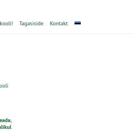
kooli!
Tagasiside
Kontakt
ooli
eada,
likul