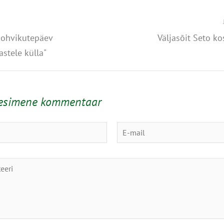
ohvikutepäev
Väljasõit Seto ko
stele külla"
 esimene kommentaar