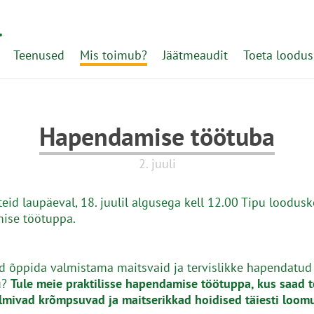
l
Teenused
Mis toimub?
Jäätmeaudit
Toeta loodus
Hapendamise töötuba
2. juuli
eid laupäeval, 18. juulil algusega kell 12.00 Tipu loodusk
ise töötuppa.
d õppida valmistama maitsvaid ja tervislikke hapendatud
u?
Tule meie praktilisse hapendamise töötuppa, kus saad t
lmivad krõmpsuvad ja maitserikkad hoidised täiesti loomu