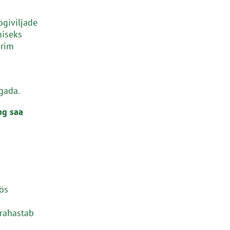
giviljade
miseks
arim
agada.
ng saa
ös
rahastab