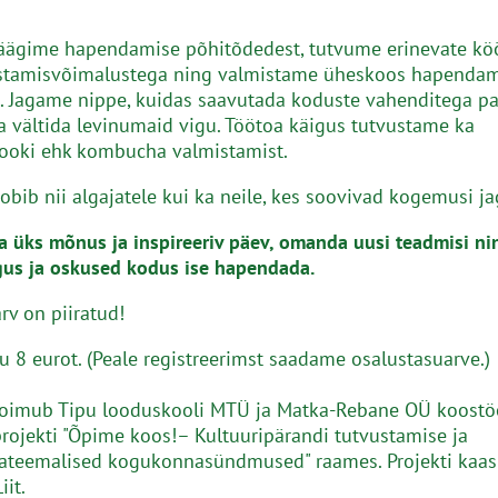
äägime hapendamise põhitõdedest, tutvume erinevate köö
estamisvõimalustega ning valmistame üheskoos hapenda
 Jagame nippe, kuidas saavutada koduste vahenditega p
a vältida levinumaid vigu. Töötoa käigus tutvustame ka
ooki ehk kombucha valmistamist.
obib nii algajatele kui ka neile, kes soovivad kogemusi j
a üks mõnus ja inspireeriv päev, omanda uusi teadmisi ni
gus ja oskused kodus ise hapendada.
rv on piiratud!
u 8 eurot. (Peale registreerimst saadame osalustasuarve.)
toimub Tipu looduskooli MTÜ ja Matka-Rebane OÜ koostö
ojekti "Õpime koos!– Kultuuripärandi tutvustamise ja
ateemalised kogukonnasündmused" raames. Projekti kaas
iit.