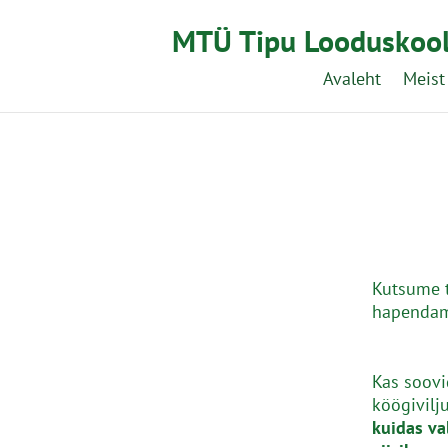
MTÜ Tipu Looduskoo
Avaleht
Meist
Kutsume t
hapendam
Kas soovi
köögivilj
kuidas va