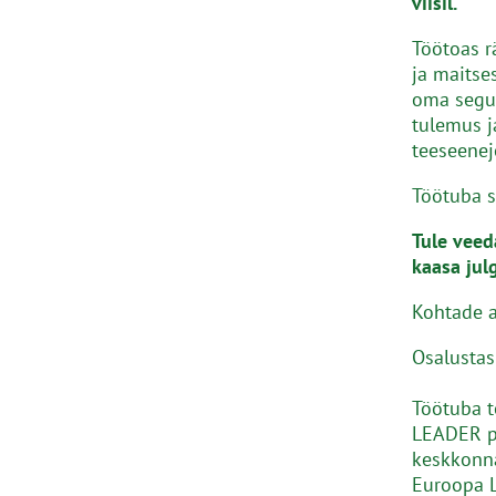
viisil.
Töötoas r
ja maits
oma segu.
tulemus j
teeseenej
Töötuba s
Tule veed
kaasa jul
Kohtade a
Osalustas
Töötuba 
LEADER pr
keskkonn
Euroopa L